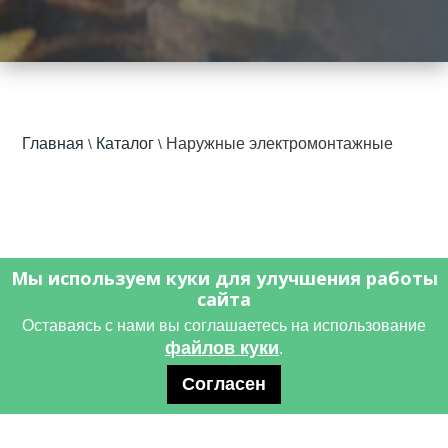
Главная
Каталог
Наружные электромонтажные
\
\
работы
Мы используем куки для улучшения работы
сайта
Оставаясь с нами вы соглашаетесь на использование
файлов куки
.
Наружные
Согласен
электромонтажные